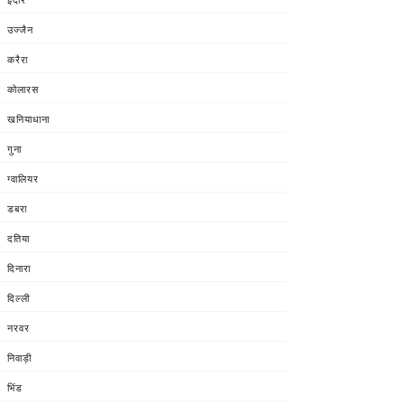
उज्जैन
करैरा
कोलारस
खनियाधाना
गुना
ग्वालियर
डबरा
दतिया
दिनारा
दिल्ली
नरवर
निवाड़ी
भिंड