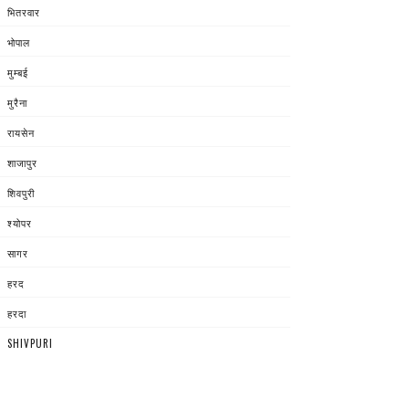
भितरवार
भोपाल
मुम्बई
मुरैना
रायसेन
शाजापुर
शिवपुरी
श्योपर
सागर
हरद
हरदा
SHIVPURI