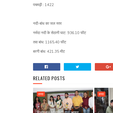
पचमढ़ी : 1422
नदी-बांध का जल स्तर
नर्मदा नदी के सेठानी घाट: 936.10 फीट
तवा बांध: 1165.40 फीट
बरगी बांध: 421.35 मीट
RELATED POSTS
हरदा
हरदा
रिलाएबल सोसायटी द्वारा भाषण