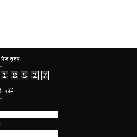
पेज दृश्य
1
8
5
2
7
क फ़ॉर्म
*