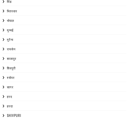
भिंड
भितरवार
भोपाल
मुम्बई
मुरैना
रायसेन
शाजापुर
शिवपुरी
श्योपर
सागर
हरद
हरदा
SHIVPURI