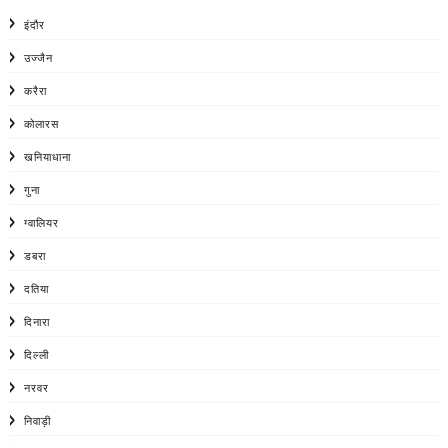
इंदौर
उज्जैन
करैरा
कोलारस
खनियाधाना
गुना
ग्वालियर
डबरा
दतिया
दिनारा
दिल्ली
नरवर
निवाड़ी