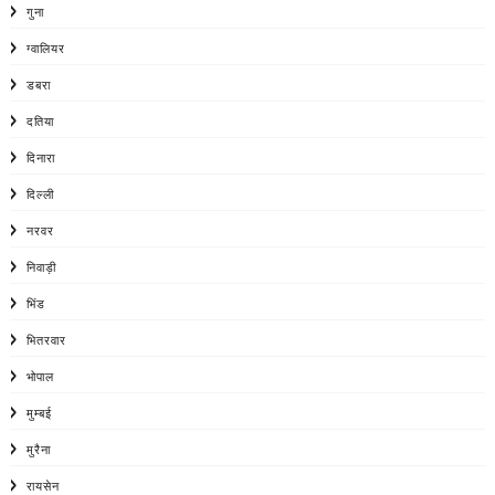
गुना
ग्वालियर
डबरा
दतिया
दिनारा
दिल्ली
नरवर
निवाड़ी
भिंड
भितरवार
भोपाल
मुम्बई
मुरैना
रायसेन