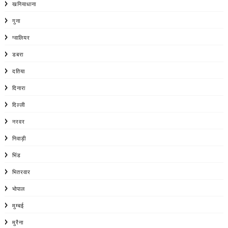
खनियाधाना
गुना
ग्वालियर
डबरा
दतिया
दिनारा
दिल्ली
नरवर
निवाड़ी
भिंड
भितरवार
भोपाल
मुम्बई
मुरैना