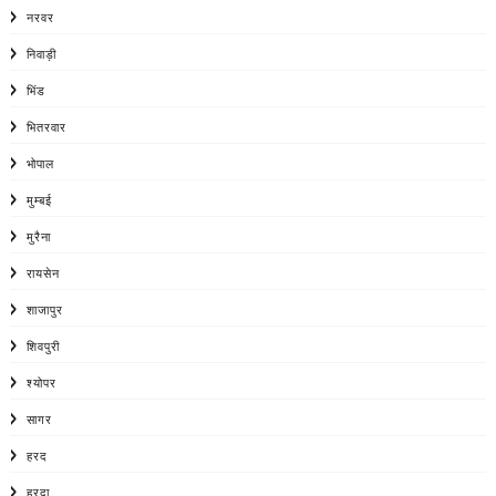
नरवर
निवाड़ी
भिंड
भितरवार
भोपाल
मुम्बई
मुरैना
रायसेन
शाजापुर
शिवपुरी
श्योपर
सागर
हरद
हरदा