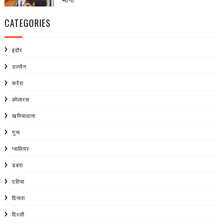
CATEGORIES
इंदौर
उज्जैन
करैरा
कोलारस
खनियाधाना
गुना
ग्वालियर
डबरा
दतिया
दिनारा
दिल्ली