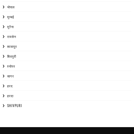
भोपाल
मुम्बई
मुरैना
रायसेन
शाजापुर
शिवपुरी
श्योपर
सागर
हरद
हरदा
SHIVPURI