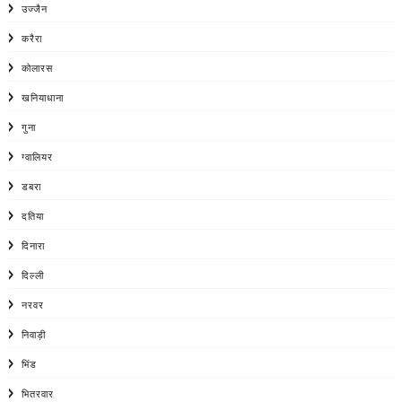
उज्जैन
करैरा
कोलारस
खनियाधाना
गुना
ग्वालियर
डबरा
दतिया
दिनारा
दिल्ली
नरवर
निवाड़ी
भिंड
भितरवार